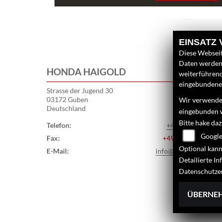
EINSATZ
Diese Webseit
Daten werden 
HONDA HAIGOLD
weiterführen
eingebundenen
Strasse der Jugend 30
03172 Guben
Wir verwenden
Deutschland
eingebunden 
Bitte hake da
Telefon:
+49 (0) 3561/527
Google
Fax:
+49 (0) 3561/5536
Optional kann
E-Mail:
info@honda-haigold.
Detailierte I
Datenschutze
ÜBERNE