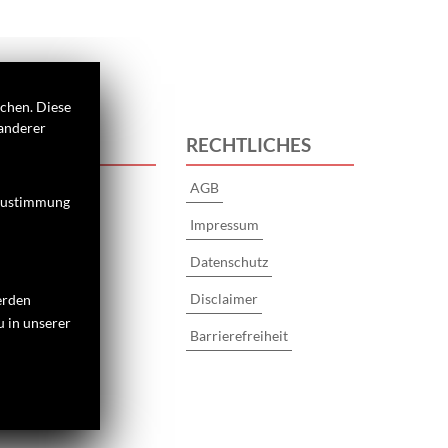
ichen. Diese
 anderer
 UNS
RECHTLICHES
s
AGB
 Zustimmung
Impressum
Datenschutz
Disclaimer
erden
u in unserer
Barrierefreiheit