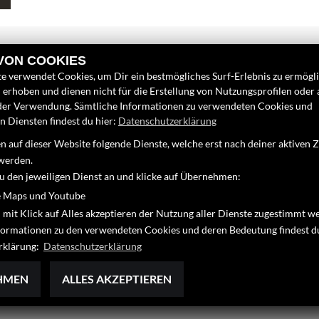
 VON COOKIES
e verwendet Cookies, um Dir ein bestmögliches Surf-Erlebnis zu ermögl
erhoben und dienen nicht für die Erstellung von Nutzungsprofilen oder
LINKS
FINDEN SIE
der Verwendung. Sämtliche Informationen zu verwendeten Cookies und
 Diensten findest du hier:
Datenschutzerklärung
Unternehmen
Google Map
 auf dieser Website folgende Dienste, welche erst nach deiner aktiven
Neufahrzeuge
werden.
Gebrauchtfahrzeuge
zu den jeweiligen Dienst an und klicke auf Übernehmen:
64
Service
 Maps und Youtube
25
 mit Klick auf Alles akzeptieren der Nutzung aller Dienste zugestimmt w
de
nformationen zu den verwendeten Cookies und deren Bedeutung findest d
rklärung:
Datenschutzerklärung
HMEN
ALLES AKZEPTIEREN