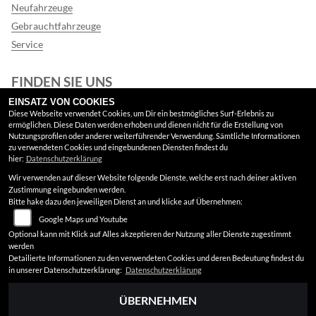
Neufahrzeuge
Gebrauchtfahrzeuge
Service
FINDEN SIE UNS
EINSATZ VON COOKIES
Google Maps
Diese Webseite verwendet Cookies, um Dir ein bestmögliches Surf-Erlebnis zu
ermöglichen. Diese Daten werden erhoben und dienen nicht für die Erstellung von
Nutzungsprofilen oder anderer weiterführender Verwendung. Sämtliche Informationen
RECHTLICHES
zu verwendeten Cookies und eingebundenen Diensten findest du
hier:
Datenschutzerklärung
Wir verwenden auf dieser Website folgende Dienste, welche erst nach deiner aktiven
AGB
Zustimmung eingebunden werden.
Bitte hake dazu den jeweiligen Dienst an und klicke auf Übernehmen:
Impressum
Google Maps und Youtube
Datenschutz
Optional kann mit Klick auf Alles akzeptieren der Nutzung aller Dienste zugestimmt
werden
Disclaimer
Detailierte Informationen zu den verwendeten Cookies und deren Bedeutung findest du
in unserer Datenschutzerklärung:
Datenschutzerklärung
Barrierefreiheit
ÜBERNEHMEN