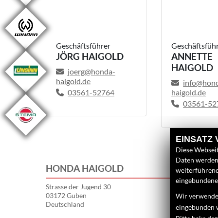
Geschäftsführer
Geschäftsführ
JÖRG HAIGOLD
ANNETTE
HAIGOLD
joerg@honda-
haigold.de
info@hon
haigold.de
03561-52764
03561-52
EINSATZ
Diese Webseit
Daten werden 
HONDA HAIGOLD
weiterführen
eingebundenen
Strasse der Jugend 30
03172 Guben
Wir verwenden
Deutschland
eingebunden 