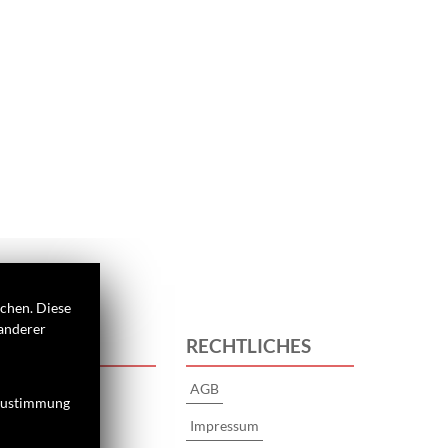
ichen. Diese
 anderer
 UNS
RECHTLICHES
s
AGB
 Zustimmung
Impressum