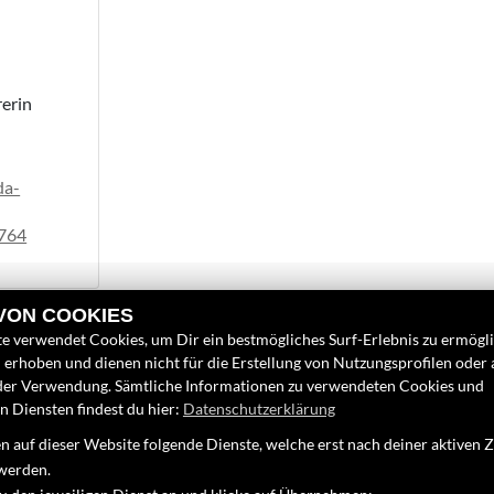
erin
da-
764
 VON COOKIES
e verwendet Cookies, um Dir ein bestmögliches Surf-Erlebnis zu ermögl
erhoben und dienen nicht für die Erstellung von Nutzungsprofilen oder
LINKS
FINDEN SIE
der Verwendung. Sämtliche Informationen zu verwendeten Cookies und
 Diensten findest du hier:
Datenschutzerklärung
Unternehmen
Google Map
 auf dieser Website folgende Dienste, welche erst nach deiner aktiven
Neufahrzeuge
werden.
Gebrauchtfahrzeuge