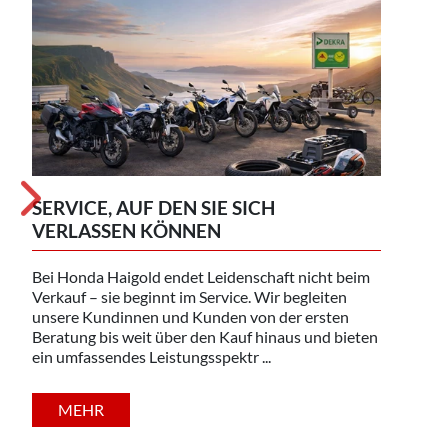
SERVICE, AUF DEN SIE SICH
VERLASSEN KÖNNEN
ANH
Bei Honda Haigold endet Leidenschaft nicht beim
Mit u
Verkauf – sie beginnt im Service. Wir begleiten
Unser
unsere Kundinnen und Kunden von der ersten
zu ha
Beratung bis weit über den Kauf hinaus und bieten
zuver
ein umfassendes Leistungsspektr ...
wir Si
MEHR