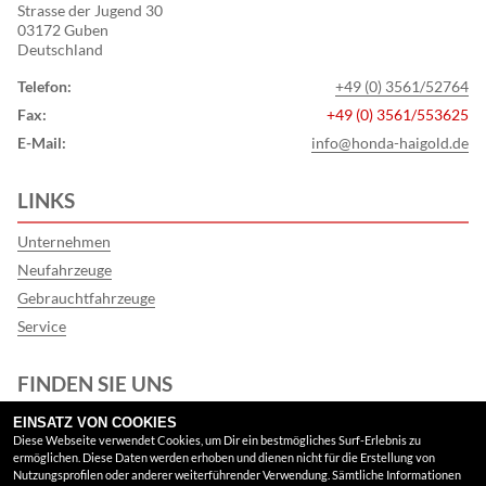
Strasse der Jugend 30
03172 Guben
Deutschland
Telefon:
+49 (0) 3561/52764
Fax:
+49 (0) 3561/553625
E-Mail:
info@honda-haigold.de
LINKS
Unternehmen
Neufahrzeuge
Gebrauchtfahrzeuge
Service
FINDEN SIE UNS
EINSATZ VON COOKIES
Google Maps
Diese Webseite verwendet Cookies, um Dir ein bestmögliches Surf-Erlebnis zu
ermöglichen. Diese Daten werden erhoben und dienen nicht für die Erstellung von
Nutzungsprofilen oder anderer weiterführender Verwendung. Sämtliche Informationen