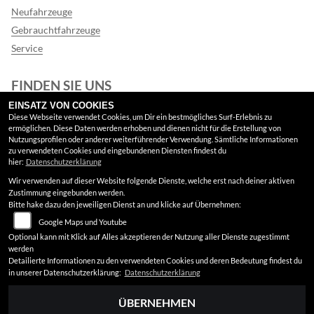
Neufahrzeuge
Gebrauchtfahrzeuge
Service
FINDEN SIE UNS
EINSATZ VON COOKIES
Google Maps
Diese Webseite verwendet Cookies, um Dir ein bestmögliches Surf-Erlebnis zu
ermöglichen. Diese Daten werden erhoben und dienen nicht für die Erstellung von
Nutzungsprofilen oder anderer weiterführender Verwendung. Sämtliche Informationen
RECHTLICHES
zu verwendeten Cookies und eingebundenen Diensten findest du
hier:
Datenschutzerklärung
Wir verwenden auf dieser Website folgende Dienste, welche erst nach deiner aktiven
AGB
Zustimmung eingebunden werden.
Bitte hake dazu den jeweiligen Dienst an und klicke auf Übernehmen:
Impressum
Google Maps und Youtube
Datenschutz
Optional kann mit Klick auf Alles akzeptieren der Nutzung aller Dienste zugestimmt
werden
Disclaimer
Detailierte Informationen zu den verwendeten Cookies und deren Bedeutung findest du
in unserer Datenschutzerklärung:
Datenschutzerklärung
Barrierefreiheit
ÜBERNEHMEN